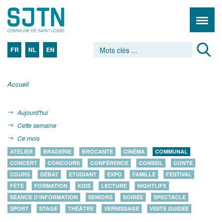
FR
NL
EN
Accueil
Aujourd'hui
Cette semaine
Ce mois
ATELIER
BRADERIE
BROCANTE
CINÉMA
COMMUNAL
CONCERT
CONCOURS
CONFÉRENCE
CONSEIL
CONTE
COURS
DÉBAT
ETUDIANT
EXPO
FAMILLE
FESTIVAL
FÊTE
FORMATION
KIDS
LECTURE
NIGHTLIFE
SÉANCE D'INFORMATION
SENIORS
SOIRÉE
SPECTACLE
SPORT
STAGE
THÉÂTRE
VERNISSAGE
VISITE GUIDÉE