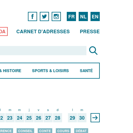
FR
NL
EN
DA
CARNET D'ADRESSES
PRESSE
& HISTOIRE
SPORTS & LOISIRS
SANTÉ
l
m
m
j
v
s
d
l
m
22
23
24
25
26
27
28
29
30
ÉRENCE
CONSEIL
CONTE
COURS
DÉBAT