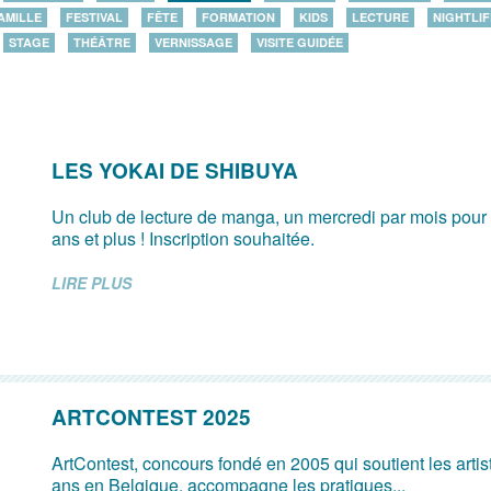
AMILLE
FESTIVAL
FÊTE
FORMATION
KIDS
LECTURE
NIGHTLIF
STAGE
THÉÂTRE
VERNISSAGE
VISITE GUIDÉE
LES YOKAI DE SHIBUYA
Un club de lecture de manga, un mercredi par mois pour 
ans et plus ! Inscription souhaitée.
LIRE PLUS
ARTCONTEST 2025
ArtContest, concours fondé en 2005 qui soutient les arti
ans en Belgique, accompagne les pratiques...