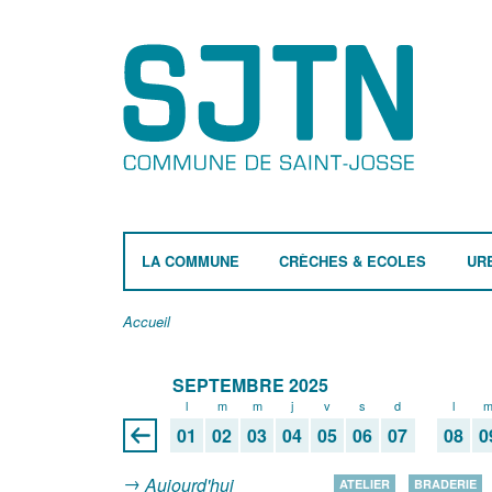
LA COMMUNE
CRÈCHES & ECOLES
UR
Accueil
SEPTEMBRE 2025
l
m
m
j
v
s
d
l
01
02
03
04
05
06
07
08
0
Aujourd'hui
ATELIER
BRADERIE