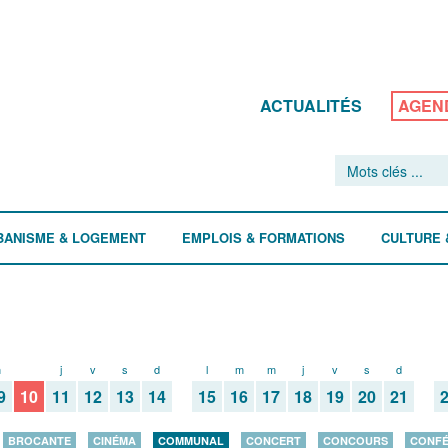
ACTUALITÉS
AGEN
BANISME & LOGEMENT
EMPLOIS & FORMATIONS
CULTURE 
m
m
j
v
s
d
l
m
m
j
v
s
d
9
10
11
12
13
14
15
16
17
18
19
20
21
BROCANTE
CINÉMA
COMMUNAL
CONCERT
CONCOURS
CONF