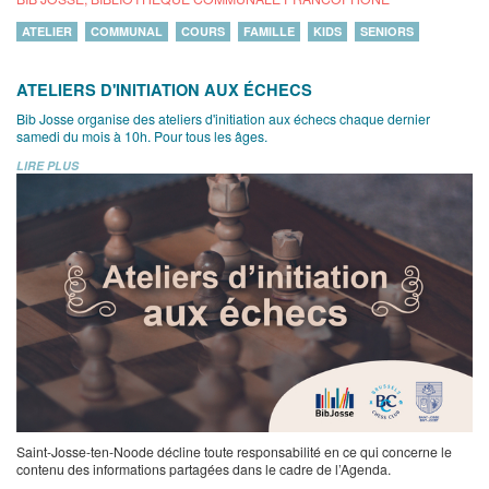
ATELIER
COMMUNAL
COURS
FAMILLE
KIDS
SENIORS
ATELIERS D'INITIATION AUX ÉCHECS
Bib Josse organise des ateliers d'initiation aux échecs chaque dernier
samedi du mois à 10h. Pour tous les âges.
LIRE PLUS
Saint-Josse-ten-Noode décline toute responsabilité en ce qui concerne le
contenu des informations partagées dans le cadre de l’Agenda.