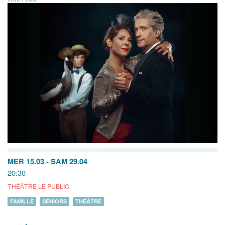
MER 15.03
-
SAM 29.04
20:30
THÉÂTRE LE PUBLIC
FAMILLE
SENIORS
THÉÂTRE