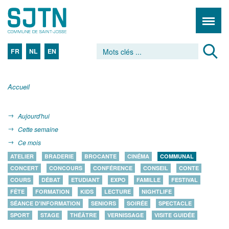
FR
NL
EN
Accueil
Aujourd'hui
Cette semaine
Ce mois
ATELIER
BRADERIE
BROCANTE
CINÉMA
COMMUNAL
CONCERT
CONCOURS
CONFÉRENCE
CONSEIL
CONTE
COURS
DÉBAT
ETUDIANT
EXPO
FAMILLE
FESTIVAL
FÊTE
FORMATION
KIDS
LECTURE
NIGHTLIFE
SÉANCE D'INFORMATION
SENIORS
SOIRÉE
SPECTACLE
SPORT
STAGE
THÉÂTRE
VERNISSAGE
VISITE GUIDÉE