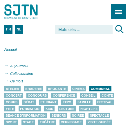
FR
NL
Accueil
Aujourd'hui
Cette semaine
Ce mois
ATELIER
BRADERIE
BROCANTE
CINÉMA
COMMUNAL
CONCERT
CONCOURS
CONFÉRENCE
CONSEIL
CONTE
COURS
DÉBAT
ETUDIANT
EXPO
FAMILLE
FESTIVAL
FÊTE
FORMATION
KIDS
LECTURE
NIGHTLIFE
SÉANCE D'INFORMATION
SENIORS
SOIRÉE
SPECTACLE
SPORT
STAGE
THÉÂTRE
VERNISSAGE
VISITE GUIDÉE