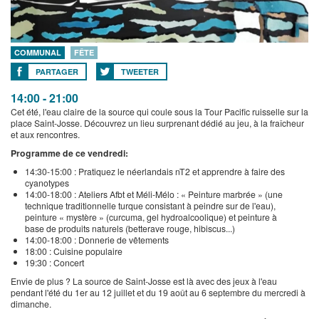
COMMUNAL
FÊTE
PARTAGER
TWEETER
14:00 - 21:00
Cet été, l'eau claire de la source qui coule sous la Tour Pacific ruisselle sur la
place Saint-Josse. Découvrez un lieu surprenant dédié au jeu, à la fraîcheur
et aux rencontres.
Programme de ce vendredi:
14:30-15:00 : Pratiquez le néerlandais nT2 et apprendre à faire des
cyanotypes
14:00-18:00 : Ateliers Afbt et Méli-Mélo : « Peinture marbrée » (une
technique traditionnelle turque consistant à peindre sur de l'eau),
peinture « mystère » (curcuma, gel hydroalcoolique) et peinture à
base de produits naturels (betterave rouge, hibiscus...)
14:00-18:00 : Donnerie de vêtements
18:00 : Cuisine populaire
19:30 : Concert
Envie de plus ? La source de Saint-Josse est là avec des jeux à l'eau
pendant l'été du 1er au 12 juillet et du 19 août au 6 septembre du mercredi à
dimanche.