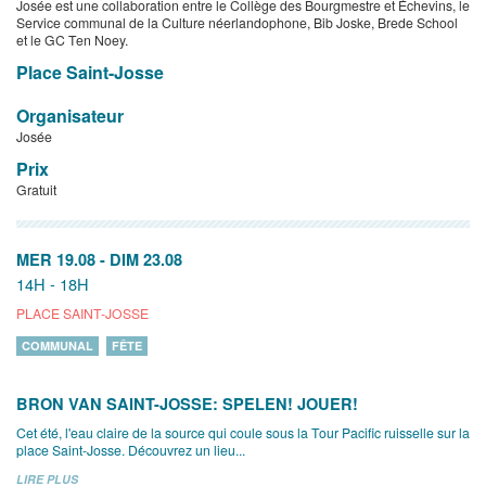
Josée est une collaboration entre le Collège des Bourgmestre et Échevins, le
Service communal de la Culture néerlandophone, Bib Joske, Brede School
et le GC Ten Noey.
Place Saint-Josse
Organisateur
Josée
Prix
Gratuit
MER 19.08
-
DIM 23.08
14H - 18H
PLACE SAINT-JOSSE
COMMUNAL
FÊTE
BRON VAN SAINT-JOSSE: SPELEN! JOUER!
Cet été, l'eau claire de la source qui coule sous la Tour Pacific ruisselle sur la
place Saint-Josse. Découvrez un lieu...
LIRE PLUS