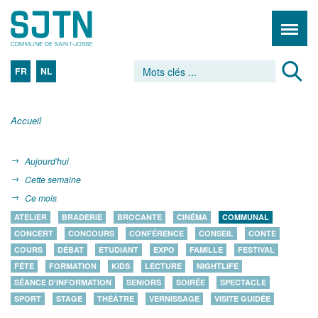
FR
NL
Accueil
Aujourd'hui
Cette semaine
Ce mois
ATELIER
BRADERIE
BROCANTE
CINÉMA
COMMUNAL
CONCERT
CONCOURS
CONFÉRENCE
CONSEIL
CONTE
COURS
DÉBAT
ETUDIANT
EXPO
FAMILLE
FESTIVAL
FÊTE
FORMATION
KIDS
LECTURE
NIGHTLIFE
SÉANCE D'INFORMATION
SENIORS
SOIRÉE
SPECTACLE
SPORT
STAGE
THÉÂTRE
VERNISSAGE
VISITE GUIDÉE