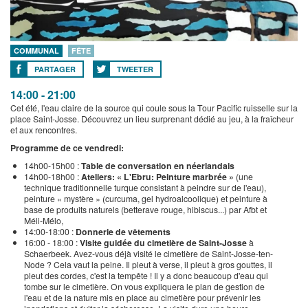
COMMUNAL
FÊTE
PARTAGER
TWEETER
14:00 - 21:00
Cet été, l'eau claire de la source qui coule sous la Tour Pacific ruisselle sur la
place Saint-Josse. Découvrez un lieu surprenant dédié au jeu, à la fraîcheur
et aux rencontres.
Programme de ce vendredi:
14h00-15h00 :
Table de conversation en néerlandais
14h00-18h00 :
Ateliers: « L'Ebru: Peinture marbrée »
(une
technique traditionnelle turque consistant à peindre sur de l'eau),
peinture « mystère » (curcuma, gel hydroalcoolique) et peinture à
base de produits naturels (betterave rouge, hibiscus...) par Afbt et
Méli-Mélo,
14:00-18:00 :
Donnerie de vêtements
16:00 - 18:00 :
Visite guidée du cimetière de Saint-Josse
à
Schaerbeek. Avez-vous déjà visité le cimetière de Saint-Josse-ten-
Node ? Cela vaut la peine. Il pleut à verse, il pleut à gros gouttes, il
pleut des cordes, c'est la tempête ! Il y a donc beaucoup d'eau qui
tombe sur le cimetière. On vous expliquera le plan de gestion de
l'eau et de la nature mis en place au cimetière pour prévenir les