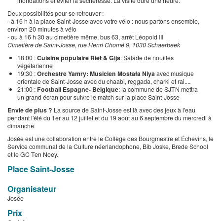
inondations et éviter la sécheresse. La visite dure une heure.
Deux possibilités pour se retrouver :
- à 16 h à la place Saint-Josse avec votre vélo : nous partons ensemble,
environ 20 minutes à vélo
- ou à 16 h 30 au cimetière même, bus 63, arrêt Léopold III
Cimetière de Saint-Josse, rue Henri Chomé 9, 1030 Schaerbeek
18:00 :
Cuisine populaire Riet & Gijs
: Salade de nouilles
végétarienne
19:30 :
Orchestre Yamry: Musicien Mostafa Niya
avec musique
orientale de Saint-Josse avec du chaabi, reggada, charki et rai....
21:00 :
Football Espagne- Belgique
: la commune de SJTN mettra
un grand écran pour suivre le match sur la place Saint-Josse
Envie de plus ?
La source de Saint-Josse est là avec des jeux à l'eau
pendant l'été du 1er au 12 juillet et du 19 août au 6 septembre du mercredi à
dimanche.
Josée est une collaboration entre le Collège des Bourgmestre et Échevins, le
Service communal de la Culture néerlandophone, Bib Joske, Brede School
et le GC Ten Noey.
Place Saint-Josse
Organisateur
Josée
Prix