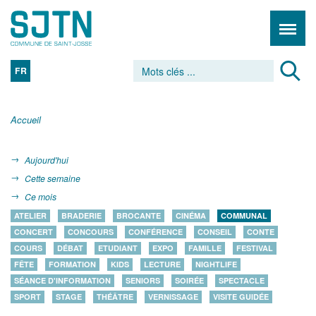
FR
Accueil
Aujourd'hui
Cette semaine
Ce mois
ATELIER
BRADERIE
BROCANTE
CINÉMA
COMMUNAL
CONCERT
CONCOURS
CONFÉRENCE
CONSEIL
CONTE
COURS
DÉBAT
ETUDIANT
EXPO
FAMILLE
FESTIVAL
FÊTE
FORMATION
KIDS
LECTURE
NIGHTLIFE
SÉANCE D'INFORMATION
SENIORS
SOIRÉE
SPECTACLE
SPORT
STAGE
THÉÂTRE
VERNISSAGE
VISITE GUIDÉE