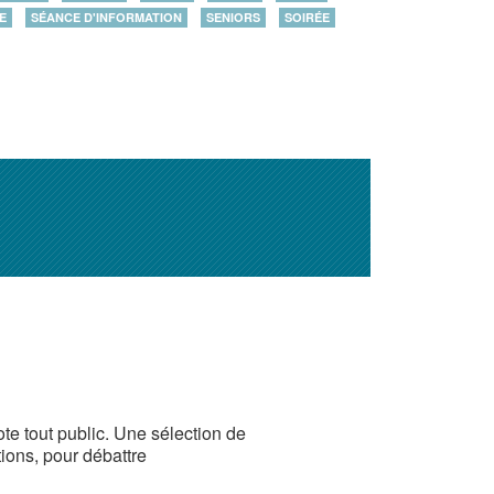
E
SÉANCE D'INFORMATION
SENIORS
SOIRÉE
e tout public. Une sélection de
ions, pour débattre