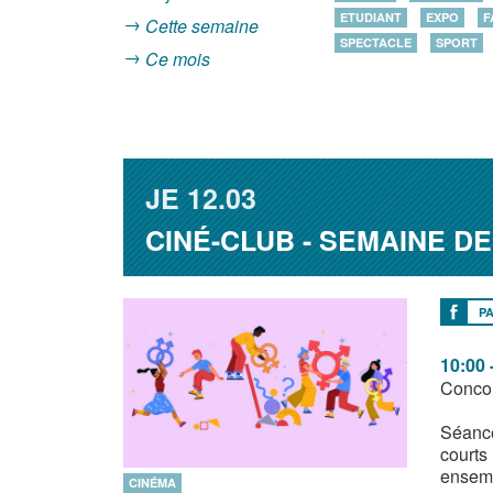
ETUDIANT
EXPO
F
Cette semaine
SPECTACLE
SPORT
Ce mois
JE
12.03
CINÉ-CLUB - SEMAINE D
P
10:00 
Concou
Séance
courts
ensemb
CINÉMA