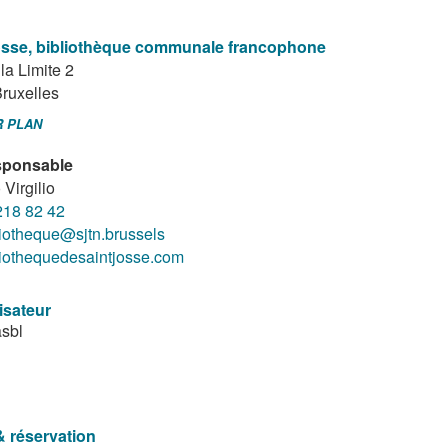
osse, bibliothèque communale francophone
la Limite 2
ruxelles
R PLAN
ponsable
 Virgilio
218 82 42
liotheque@sjtn.brussels
liothequedesaintjosse.com
isateur
sbl
& réservation