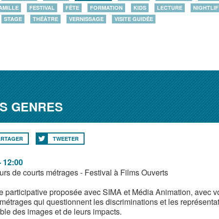
AMILLE
FESTIVAL
FÊTE
FORMATION
KIDS
LECTURE
NIGHTLIF
STAGE
THÉÂTRE
VERNISSAGE
VISITE GUIDÉE
ES GENRES
ARTAGER
TWEETER
- 12:00
rs de courts métrages - Festival à Films Ouverts
 participative proposée avec SIMA et Média Animation, avec vot
 métrages qui questionnent les discriminations et les représentat
le des images et de leurs impacts.