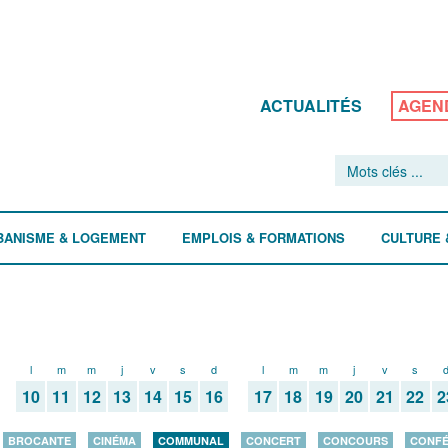
ACTUALITÉS
AGEN
BANISME & LOGEMENT
EMPLOIS & FORMATIONS
CULTURE 
l
m
m
j
v
s
d
l
m
m
j
v
s
10
11
12
13
14
15
16
17
18
19
20
21
22
2
BROCANTE
CINÉMA
COMMUNAL
CONCERT
CONCOURS
CONF