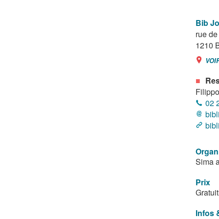
Bib J
rue de 
1210
B
VOI
Res
Filippo
02 
bib
bib
Organ
Sima a
Prix
Gratuit
Infos 