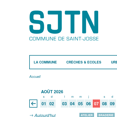
LA COMMUNE
CRÈCHES & ECOLES
UR
Accueil
AOÛT 2026
s
d
l
m
m
j
v
s
d
01
02
03
04
05
06
07
08
09
Aujourd'hui
ATELIER
BRADERIE