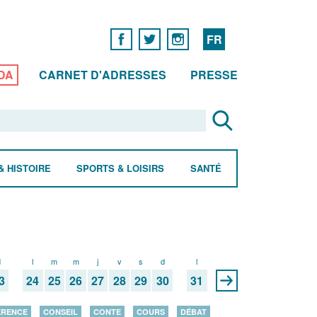
FR
DA
CARNET D'ADRESSES
PRESSE
& HISTOIRE
SPORTS & LOISIRS
SANTÉ
d
l
m
m
j
v
s
d
l
3
24
25
26
27
28
29
30
31
ÉRENCE
CONSEIL
CONTE
COURS
DÉBAT