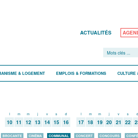
ACTUALITÉS
AGEN
BANISME & LOGEMENT
EMPLOIS & FORMATIONS
CULTURE 
l
m
m
j
v
s
d
l
m
m
j
v
s
10
11
12
13
14
15
16
17
18
19
20
21
22
2
BROCANTE
CINÉMA
COMMUNAL
CONCERT
CONCOURS
CONF