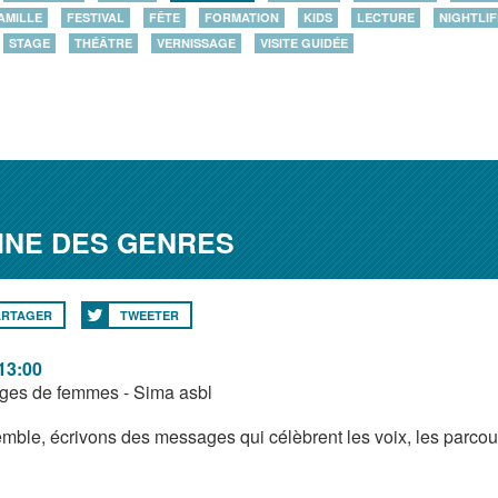
AMILLE
FESTIVAL
FÊTE
FORMATION
KIDS
LECTURE
NIGHTLIF
STAGE
THÉÂTRE
VERNISSAGE
VISITE GUIDÉE
AINE DES GENRES
ARTAGER
TWEETER
 13:00
es de femmes - Sima asbl
mble, écrivons des messages qui célèbrent les voix, les parcou