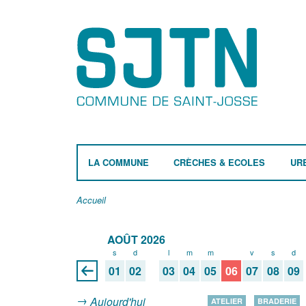
LA COMMUNE
CRÈCHES & ECOLES
UR
Accueil
AOÛT 2026
s
d
l
m
m
j
v
s
d
01
02
03
04
05
06
07
08
09
Aujourd'hui
ATELIER
BRADERIE