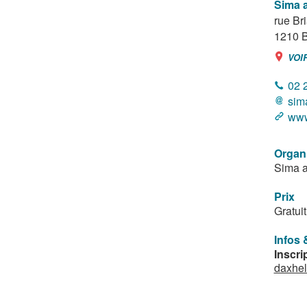
Sima 
rue Br
1210
B
VOI
02 
sim
www
Organ
Sima a
Prix
Gratuit
Infos 
Inscrip
daxhel