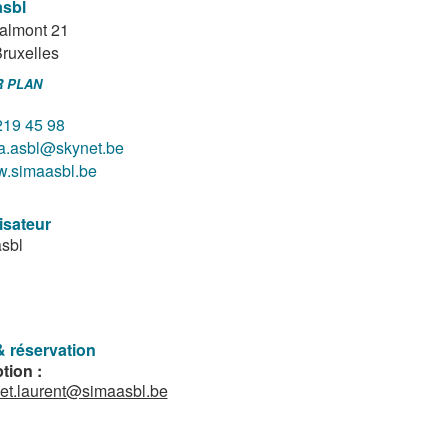
asbl
ialmont 21
ruxelles
R PLAN
219 45 98
a.asbl@skynet.be
.simaasbl.be
isateur
sbl
& réservation
tion :
et.laurent@simaasbl.be