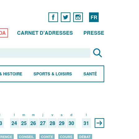
FR
DA
CARNET D'ADRESSES
PRESSE
& HISTOIRE
SPORTS & LOISIRS
SANTÉ
d
l
m
m
j
v
s
d
l
3
24
25
26
27
28
29
30
31
ÉRENCE
CONSEIL
CONTE
COURS
DÉBAT