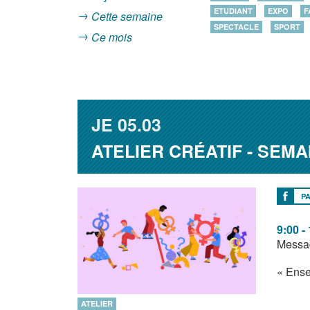
ETUDIANT
EXPO
F
Cette semaine
SPECTACLE
SPORT
Ce mois
JE
05.03
ATELIER CRÉATIF - SEM
P
9:00 -
Messag
« Ense
ATELIER