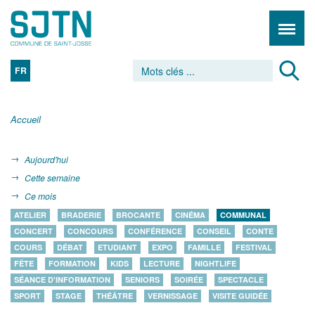
FR
Accueil
Aujourd'hui
Cette semaine
Ce mois
ATELIER
BRADERIE
BROCANTE
CINÉMA
COMMUNAL
CONCERT
CONCOURS
CONFÉRENCE
CONSEIL
CONTE
COURS
DÉBAT
ETUDIANT
EXPO
FAMILLE
FESTIVAL
FÊTE
FORMATION
KIDS
LECTURE
NIGHTLIFE
SÉANCE D'INFORMATION
SENIORS
SOIRÉE
SPECTACLE
SPORT
STAGE
THÉÂTRE
VERNISSAGE
VISITE GUIDÉE