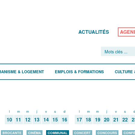
ACTUALITÉS
AGEN
BANISME & LOGEMENT
EMPLOIS & FORMATIONS
CULTURE 
l
m
m
j
v
s
d
l
m
m
j
v
s
10
11
12
13
14
15
16
17
18
19
20
21
22
2
BROCANTE
CINÉMA
COMMUNAL
CONCERT
CONCOURS
CONF