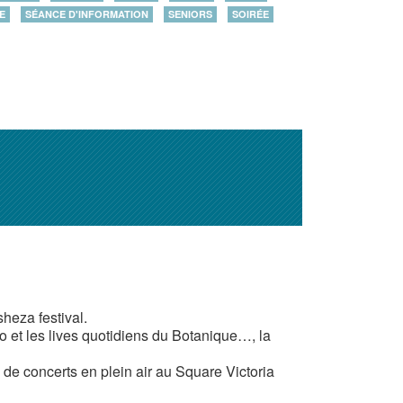
E
SÉANCE D'INFORMATION
SENIORS
SOIRÉE
heza festival.
ro et les lives quotidiens du Botanique…, la
 de concerts en plein air au Square Victoria