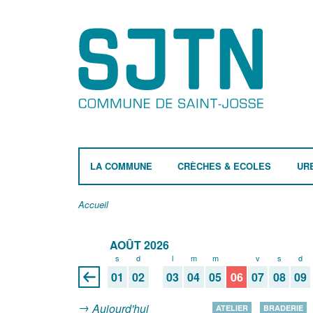
LA COMMUNE
CRÈCHES & ECOLES
UR
Accueil
AOÛT 2026
s
d
l
m
m
j
v
s
d
01
02
03
04
05
06
07
08
09
Aujourd'hui
ATELIER
BRADERIE