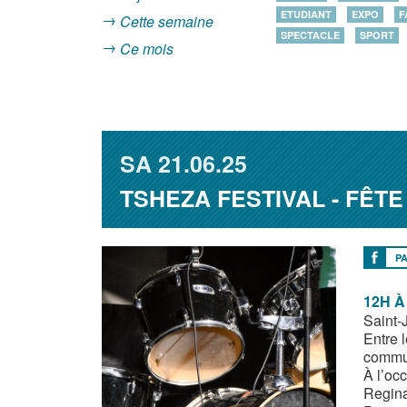
ETUDIANT
EXPO
F
Cette semaine
SPECTACLE
SPORT
Ce mois
SA
21.06.25
TSHEZA FESTIVAL - FÊT
P
12H À
Saint-
Entre 
commun
À l’oc
Regina