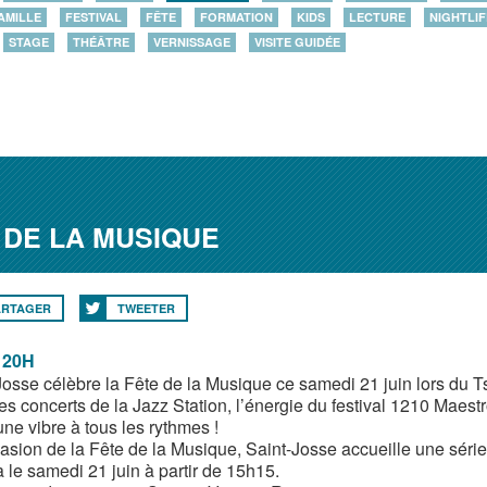
AMILLE
FESTIVAL
FÊTE
FORMATION
KIDS
LECTURE
NIGHTLIF
STAGE
THÉÂTRE
VERNISSAGE
VISITE GUIDÉE
E DE LA MUSIQUE
ARTAGER
TWEETER
 20H
Josse célèbre la Fête de la Musique ce samedi 21 juin lors du Ts
les concerts de la Jazz Station, l’énergie du festival 1210 Maest
e vibre à tous les rythmes !
casion de la Fête de la Musique, Saint-Josse accueille une série
 le samedi 21 juin à partir de 15h15.