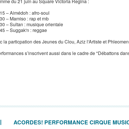
mme du 21 juin au Square Victoria Regina :
15 – Aimédoh : afro-soul
30 – Mamiso : rap et rnb
30 – Sultan : musique orientale
45 – Suggak'n : reggae
 la particpation des Jeunes du Clou, Aziz l'Artiste et Phleomen
rformances s’inscrivent aussi dans le cadre de "Débattons dans
ACORDES! PERFORMANCE CIRQUE MUSI