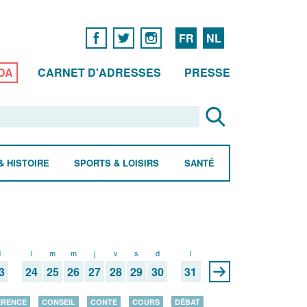
FR
NL
DA
CARNET D'ADRESSES
PRESSE
& HISTOIRE
SPORTS & LOISIRS
SANTÉ
d
l
m
m
j
v
s
d
l
3
24
25
26
27
28
29
30
31
ÉRENCE
CONSEIL
CONTE
COURS
DÉBAT