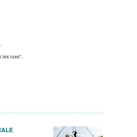
.
 les rues".
CALE