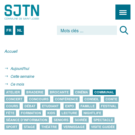
FR
NL
Accueil
Aujourd'hui
Cette semaine
Ce mois
ATELIER
BRADERIE
BROCANTE
CINÉMA
COMMUNAL
CONCERT
CONCOURS
CONFÉRENCE
CONSEIL
CONTE
COURS
DÉBAT
ETUDIANT
EXPO
FAMILLE
FESTIVAL
FÊTE
FORMATION
KIDS
LECTURE
NIGHTLIFE
SÉANCE D'INFORMATION
SENIORS
SOIRÉE
SPECTACLE
SPORT
STAGE
THÉÂTRE
VERNISSAGE
VISITE GUIDÉE