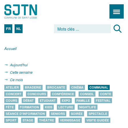
FR
NL
Accueil
Aujourd'hui
Cette semaine
Ce mois
ATELIER
BRADERIE
BROCANTE
CINÉMA
COMMUNAL
CONCERT
CONCOURS
CONFÉRENCE
CONSEIL
CONTE
COURS
DÉBAT
ETUDIANT
EXPO
FAMILLE
FESTIVAL
FÊTE
FORMATION
KIDS
LECTURE
NIGHTLIFE
SÉANCE D'INFORMATION
SENIORS
SOIRÉE
SPECTACLE
SPORT
STAGE
THÉÂTRE
VERNISSAGE
VISITE GUIDÉE