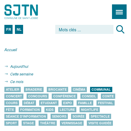
FR
NL
Accueil
Aujourd'hui
Cette semaine
Ce mois
ATELIER
BRADERIE
BROCANTE
CINÉMA
COMMUNAL
CONCERT
CONCOURS
CONFÉRENCE
CONSEIL
CONTE
COURS
DÉBAT
ETUDIANT
EXPO
FAMILLE
FESTIVAL
FÊTE
FORMATION
KIDS
LECTURE
NIGHTLIFE
SÉANCE D'INFORMATION
SENIORS
SOIRÉE
SPECTACLE
SPORT
STAGE
THÉÂTRE
VERNISSAGE
VISITE GUIDÉE