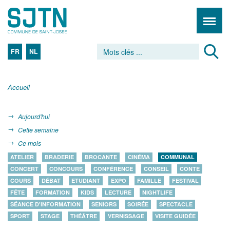
FR
NL
Accueil
Aujourd'hui
Cette semaine
Ce mois
ATELIER
BRADERIE
BROCANTE
CINÉMA
COMMUNAL
CONCERT
CONCOURS
CONFÉRENCE
CONSEIL
CONTE
COURS
DÉBAT
ETUDIANT
EXPO
FAMILLE
FESTIVAL
FÊTE
FORMATION
KIDS
LECTURE
NIGHTLIFE
SÉANCE D'INFORMATION
SENIORS
SOIRÉE
SPECTACLE
SPORT
STAGE
THÉÂTRE
VERNISSAGE
VISITE GUIDÉE