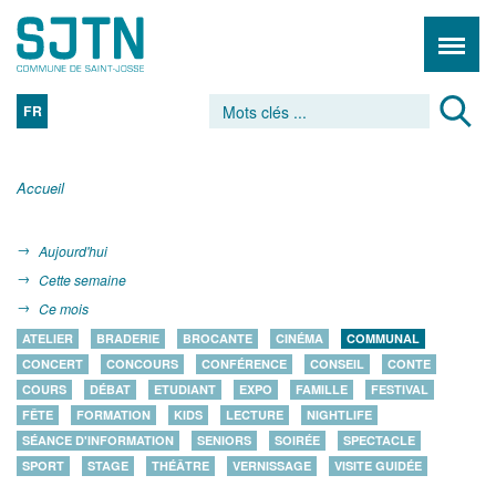
FR
Accueil
Aujourd'hui
Cette semaine
Ce mois
ATELIER
BRADERIE
BROCANTE
CINÉMA
COMMUNAL
CONCERT
CONCOURS
CONFÉRENCE
CONSEIL
CONTE
COURS
DÉBAT
ETUDIANT
EXPO
FAMILLE
FESTIVAL
FÊTE
FORMATION
KIDS
LECTURE
NIGHTLIFE
SÉANCE D'INFORMATION
SENIORS
SOIRÉE
SPECTACLE
SPORT
STAGE
THÉÂTRE
VERNISSAGE
VISITE GUIDÉE