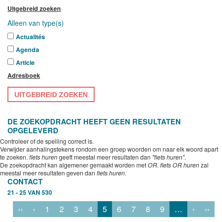
Uitgebreid zoeken
Alleen van type(s)
Actualités
Agenda
Article
Adresboek
UITGEBREID ZOEKEN
DE ZOEKOPDRACHT HEEFT GEEN RESULTATEN
OPGELEVERD
Controleer of de spelling correct is.
Verwijder aanhalingstekens rondom een groep woorden om naar elk woord apart
te zoeken.
fiets huren
geeft meestal meer resultaten dan
"fiets huren"
.
De zoekopdracht kan algemener gemaakt worden met
OR
.
fiets OR huren
zal
meestal meer resultaten geven dan
fiets huren
.
CONTACT
21 - 25 VAN 530
‹‹
‹
1
2
3
4
5
6
7
8
9
…
›
››