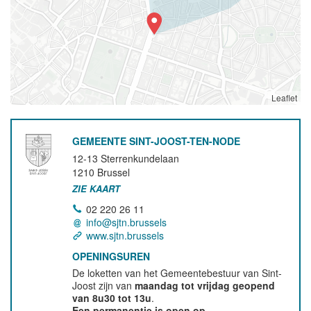
Leaflet
GEMEENTE SINT-JOOST-TEN-NODE
12-13 Sterrenkundelaan
1210
Brussel
ZIE KAART
02 220 26 11
info@sjtn.brussels
www.sjtn.brussels
OPENINGSUREN
De loketten van het Gemeentebestuur van Sint-
Joost zijn van
maandag tot vrijdag geopend
van 8u30 tot 13u
.
Een permanentie is open op