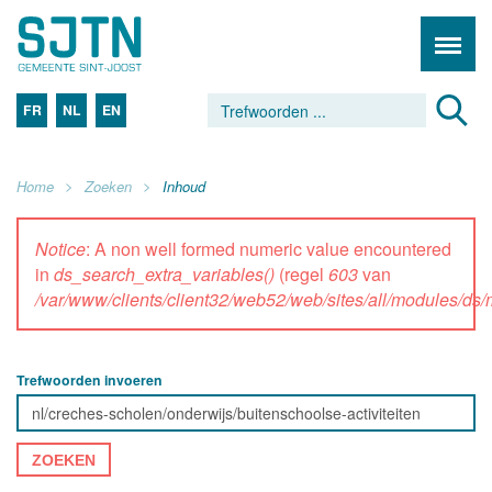
FR
NL
EN
Home
Zoeken
Inhoud
Notice
: A non well formed numeric value encountered
in
ds_search_extra_variables()
(regel
603
van
/var/www/clients/client32/web52/web/sites/all/modules/d
Trefwoorden invoeren
ZOEKEN