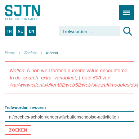
FR
NL
EN
Home
Zoeken
Inhoud
Notice
: A non well formed numeric value encountered
in
ds_search_extra_variables()
(regel
603
van
/var/www/clients/client32/web52/web/sites/all/modules/d
Trefwoorden invoeren
ZOEKEN