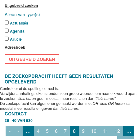
Uitgebreid zoeken
Alleen van type(s)
Actualités
Agenda
Article
Adresboek
UITGEBREID ZOEKEN
DE ZOEKOPDRACHT HEEFT GEEN RESULTATEN
OPGELEVERD
Controleer of de spelling correct is.
Verwijder aanhalingstekens rondom een groep woorden om naar elk woord apart
te zoeken.
fiets huren
geeft meestal meer resultaten dan
"fiets huren"
.
De zoekopdracht kan algemener gemaakt worden met
OR
.
fiets OR huren
zal
meestal meer resultaten geven dan
fiets huren
.
CONTACT
36 - 40 VAN 530
‹‹
‹
…
4
5
6
7
8
9
10
11
12
…