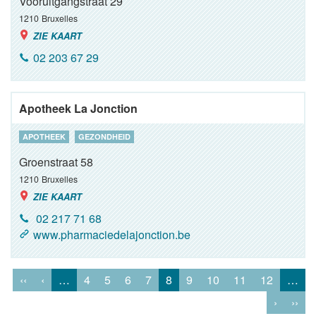
Vooruitgangstraat 29
1210
Bruxelles
ZIE KAART
02 203 67 29
Apotheek La Jonction
APOTHEEK
GEZONDHEID
Groenstraat 58
1210
Bruxelles
ZIE KAART
02 217 71 68
www.pharmaciedelajonction.be
‹‹
‹
…
4
5
6
7
8
9
10
11
12
…
›
››