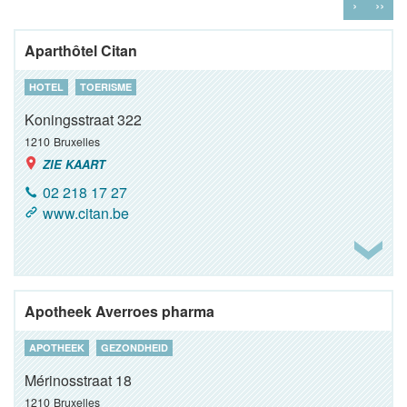
›
››
Aparthôtel Citan
HOTEL
TOERISME
Koningsstraat 322
1210
Bruxelles
ZIE KAART
02 218 17 27
www.citan.be
Apotheek Averroes pharma
APOTHEEK
GEZONDHEID
Mérinosstraat 18
1210
Bruxelles