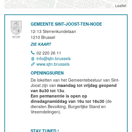
Leaflet
GEMEENTE SINT-JOOST-TEN-NODE
12-13 Sterrenkundelaan
1210
Brussel
ZIE KAART
02 220 26 11
info@sjtn.brussels
www.sjtn.brussels
OPENINGSUREN
De loketten van het Gemeentebestuur van Sint-
Joost zijn van
maandag tot vrijdag geopend
van 8u30 tot 13u
.
Een permanentie is open op
dinsdagnamiddag van 16u tot 18u30
(de
diensten Bevolking, Burgerlijke Stand en
Vreemdelingen).
STAY TUNED !