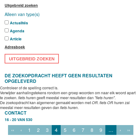
Uitgebreid zoeken
Alleen van type(s)
Actualités
Agenda
Article
Adresboek
UITGEBREID ZOEKEN
DE ZOEKOPDRACHT HEEFT GEEN RESULTATEN
OPGELEVERD
Controleer of de spelling correct is.
Verwijder aanhalingstekens rondom een groep woorden om naar elk woord apart
te zoeken.
fiets huren
geeft meestal meer resultaten dan
"fiets huren"
.
De zoekopdracht kan algemener gemaakt worden met
OR
.
fiets OR huren
zal
meestal meer resultaten geven dan
fiets huren
.
CONTACT
16 - 20 VAN 530
‹‹
‹
1
2
3
4
5
6
7
8
9
…
›
››