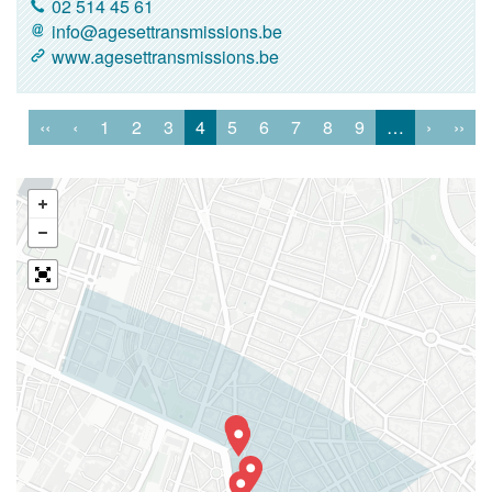
02 514 45 61
info@agesettransmissions.be
www.agesettransmissions.be
‹‹
‹
1
2
3
4
5
6
7
8
9
…
›
››