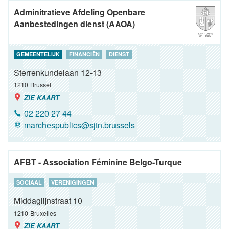
Adminitratieve Afdeling Openbare
Aanbestedingen dienst (AAOA)
GEMEENTELIJK
FINANCIËN
DIENST
Sterrenkundelaan 12-13
1210
Brussel
ZIE KAART
02 220 27 44
marchespublics@sjtn.brussels
AFBT - Association Féminine Belgo-Turque
SOCIAAL
VERENIGINGEN
Middaglijnstraat 10
1210
Bruxelles
ZIE KAART