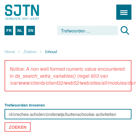
FR
NL
EN
Home
Zoeken
Inhoud
Notice
: A non well formed numeric value encountered
in
ds_search_extra_variables()
(regel
603
van
/var/www/clients/client32/web52/web/sites/all/modules/d
Trefwoorden invoeren
ZOEKEN