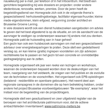
nauwkeurig per e-mail, per telefoon of in het infocentrum. Het biedt een
gerichtere begeleiding bij vele dossiers en projecten: onder andere
stedenbouw, renovatie, werken, premies. Door de jaren heeft de
begeleidingsdienst van Homegrade zich ook in de volgende thema’s
gespecialiseerd: herhuisvestingstoelage, facilitator eigenaar/huurder, kleine
mede-eigendommen, klein erfgoed, vergunning zonder architect en
Brusselse Groene Lening.
In vele dossiers wordt ook een dienst huisbezoeken aangeboden om advies
te geven dat het best afgestemd is op de situatie, en om de aandacht van de
aanvrager te vestigen op onderwerpen waaraan hij anders niet zou denken.
Homegrade pakt de huisvesting aan in haar geheel!
Een gezin kan ook een huisbezoek aanvragen om met een gespecialiseerd
adviseur over energiebesparingen te praten. Deze stelt een gedetailleerd
verslag op, en kan kleine (gratis) ingrepen voorstellen om zijn adviezen
rechtstreeks toe te passen en het gezin tot een concrete en onmiddellijke
gedragswijziging aan te zetten.
Homegrade organiseert elk jaar een reeks van lezingen en workshops,
waarvan de onderwerpen bepaald worden door de deskundigen van het
team, naargelang van het veldwerk, de vragen van het publiek en de evolutie
van de technieken en de voorschriften. Het organiseert ook EPB-opleidingen
(betalend - residentiële en openbare gebouwen). Het neemt deel aan
regionale campagnes in de domeinen die op hem betrekking hebben, onder
andere het project Brusselse voorbeeldgebouwen “Be exemplary”, waar het
instaat voor de begeleiding van de projectdragers.
Homegrade stelt een geactualiseerd en zeer uitgebreid register van de
beroepen van het architecturale patrimonium voor, dat de actieve
ambachtslieden inventariseert:
www.patrimoine-metiers.be