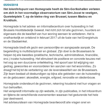
05/04/2018
Het loket/infopunt van Homegrade heeft de Sint-Gorikshallen verlaten
om zich in het voormalige observatorium van Sint-Joost te vestigen,
Queteletplein 7, op de kleine ring van Brussel, tussen Madou en
Kruidtuin.
Homegrade is het advies- en informatiecentrum over huisvesting in het
Brussels Hoofdstedelijk Gewest. Het richt zich tot alle gezinnen, huurders en
eigenaars die de kwaliteit van hun woning wensen te verbeteren. Het is
onafhankelijk en ontstond in februari 2017 uit de fusie van het Energiehuis
en de Stadswinkel.
Homegrade biedt elk gezin een persoonlijke en aangepaste aanpak. De
begeleiding is multidisciplinair en globaal. Zijn doel is de Brusselaars te
helpen bij alle kwesties (praktische, technische, administratieve, financiële,
enz.) inzake huisvesting. Het stimuleert de positieve en concrete keuzes met
het oog op een duurzame ontwikkeling. Het spoort aan tot wijziging van
gedrag, gewoontes en vooroordelen ten aanzien van het woonmilieu. Zo
draagt het bij tot de verbetering van de levenskwaliteit van de Brusselaars.
Zijn team bestaat uit deskundigen op bijna alle gebieden van de huisvesting
en de gebouwen: akoestiek, energie, erfgoed, renovatie en stedenbouw.
Homegrade ondersteunt de gezinnen, rekening houdend met hun vragen en
hun behoeften.
Het verspreidt informatie op zijn website, in zijn publicaties, in het infocentrum
en tijdens de verschillende evenementen waaraan het gedurende het hele
jaar deelneemt.
Het adviseursteam van Homegrade beantwoordt alle vragen snel en