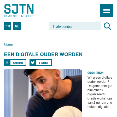
FR
NL
Home
EEN DIGITALE OUDER WORDEN
SHARE
TWEET
09/01/2024
Wil u een digitale
ouder worden?
De gemeentelijke
bibliotheek
organiseert 6
gratis
workshops
van 2 uur om u te
helpen digitale