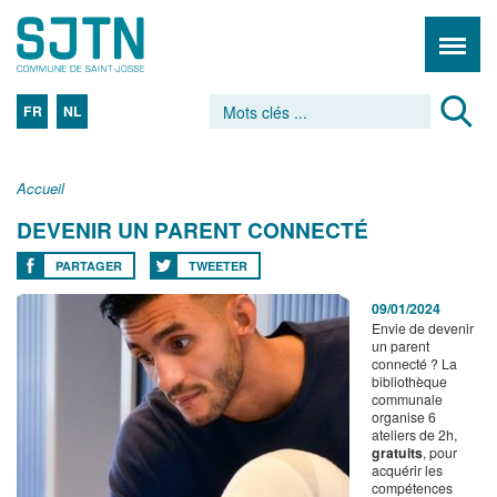
FR
NL
Accueil
DEVENIR UN PARENT CONNECTÉ
PARTAGER
TWEETER
09/01/2024
Envie de devenir
un parent
connecté ? La
bibliothèque
communale
organise 6
ateliers de 2h,
gratuits
, pour
acquérir les
compétences