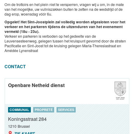
Om de trottoirs en het plein niet te versperren, vragen wij u om, in de mate
van het mogelijke, uw vuilniszakken buiten te zetten na de wedstrijd of de
dag erop, woensdag vóór 6u.
Opgelet!
Het Sint-Joostplein zal volledig worden afgesloten voor het
verkeer en het parkeren tijdens de uitzenduren van het evenement
vermeld (18u - 23u).
Verkeer en parkeren is verboden op het gedeelte van de
Leuvensesteenweg, gelegen tussen het kruispunt gevormd door de straten
Pacificatie en Sint-Joost tot de kruising gelegen Maria-Theresiastraat en
Amédée Lynenstraat
CONTACT
Openbare Netheid dienst
COMMUNAL
PROPRETÉ
SERVICES
Koningsstraat 284
1210
Brussel
ZIE KAART