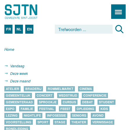
FR
NL
EN
Home
Vandaag
Deze week
Deze maand
ATELIER
BRADERIJ
ROMMELMARKT
CINEMA
GEMEENTELIJK
CONCERT
WEDSTRIJD
CONFERENCIE
GEMEENTERAAD
SPROOKJE
CURSUS
DEBAT
STUDENT
EXPO
FAMILIE
FESTIVAL
FEEST
OPLEIDING
KIDS
LEZING
NIGHTLIFE
INFOSESSIE
SENIORS
AVOND
VOORSTELLING
SPORT
STAGE
THEATER
VERNISSAGE
RONDLEIDING