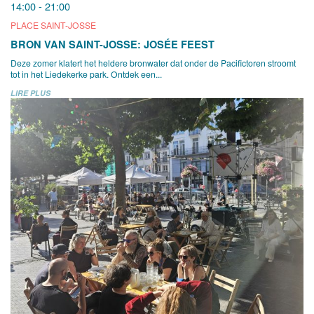
14:00 - 21:00
PLACE SAINT-JOSSE
BRON VAN SAINT-JOSSE: JOSÉE FEEST
Deze zomer klatert het heldere bronwater dat onder de Pacifictoren stroomt
tot in het Liedekerke park. Ontdek een...
LIRE PLUS