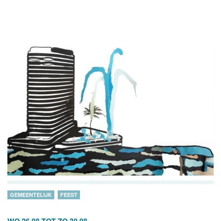
GEMEENTELIJK
FEEST
WO 26.08
TOT
ZO 30.08