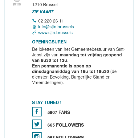
1210
Brussel
ZIE KAART
02 220 26 11
info@sjtn.brussels
www.sjtn.brussels
OPENINGSUREN
De loketten van het Gemeentebestuur van Sint-
Joost zijn van
maandag tot vrijdag geopend
van 8u30 tot 13u
.
Een permanentie is open op
dinsdagnamiddag van 16u tot 18u30
(de
diensten Bevolking, Burgerlijke Stand en
Vreemdelingen).
STAY TUNED !
5907 FANS
665 FOLLOWERS
958 FOLLOWERS