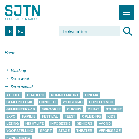
FR
NL
Home
Vandaag
Deze week
Deze maand
ATELIER
BRADERIJ
ROMMELMARKT
CINEMA
GEMEENTELIJK
CONCERT
WEDSTRIJD
CONFERENCIE
GEMEENTERAAD
SPROOKJE
CURSUS
DEBAT
STUDENT
EXPO
FAMILIE
FESTIVAL
FEEST
OPLEIDING
KIDS
LEZING
NIGHTLIFE
INFOSESSIE
SENIORS
AVOND
VOORSTELLING
SPORT
STAGE
THEATER
VERNISSAGE
RONDLEIDING