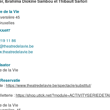
er, Ibrahima Diokine Sambou et Thibault Sartori
e de la Vie
aversière 45
ruxelles
 KAART
219 11 86
o@theatredelavie.be
.theatredelavie.be
isator
e de la Vie
 Reservatie
te :
https://www.theatredelavie.be/spectacle/substitut/
lletterie :
https://shop.utick.net/?module=ACTIVITYSERIEDE
e de la Vie
aversière, 45