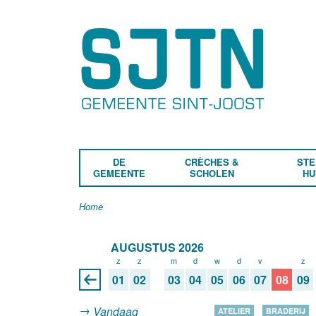
DE
CRÈCHES &
STE
GEMEENTE
SCHOLEN
HU
Home
AUGUSTUS 2026
z
z
m
d
w
d
v
z
z
01
02
03
04
05
06
07
08
09
Vandaag
ATELIER
BRADERIJ