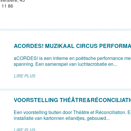
 11 86
ACORDES! MUZIKAAL CIRCUS PERFORM
aCORDES! is een intieme en poëtische performance met
spanning. Een samenspel van luchtacrobatie en...
LIRE PLUS
VOORSTELLING THÉÂTRE&RÉCONCILIAT
Een voorstelling buiten door Théâtre et Réconciliation. 
installatie van kartonnen eilandjes, gebouwd...
LIRE PLUS