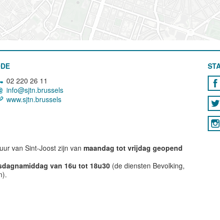
ODE
STA
02 220 26 11
info@sjtn.brussels
www.sjtn.brussels
ur van Sint-Joost zijn van
maandag tot vrijdag geopend
nsdagnamiddag van 16u tot 18u30
(de diensten Bevolking,
n).