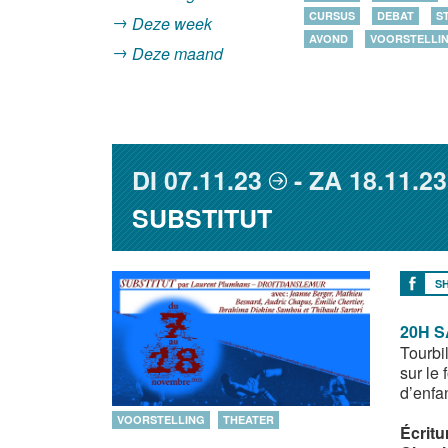
CURSUS
DEBAT
S
Deze week
AVOND
VOORSTELLI
Deze maand
DI
07.11.23
ZA
18.11.23
SUBSTITUT
S
20H S
Tourbi
sur le
d’enfa
VOORSTELLING
THEATER
Écritu