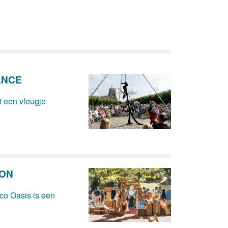
ANCE
 een vleugje
ION
Eco Oasis is een