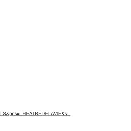
TAILS&pos=THEATREDELAVIE&s...