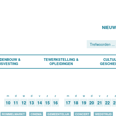
NIEU
DENBOUW &
TEWERKSTELLING &
CULTUU
ISVESTING
OPLEIDINGEN
GESCHIE
m
d
w
d
v
z
z
m
d
w
d
v
z
10
11
12
13
14
15
16
17
18
19
20
21
22
2
ROMMELMARKT
CINEMA
GEMEENTELIJK
CONCERT
WEDSTRIJD