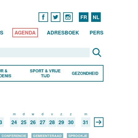
FR
NL
WS
AGENDA
ADRESBOEK
PERS
R &
SPORT & VRIJE
GEZONDHEID
DENIS
TIJD
z
m
d
w
d
v
z
z
m
3
24
25
26
27
28
29
30
31
CONFERENCIE
GEMEENTERAAD
SPROOKJE