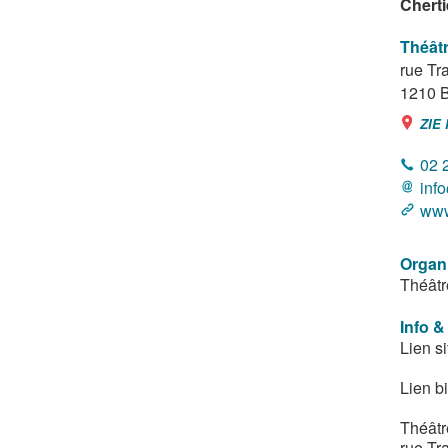
Cherti
Théâtr
rue Tr
1210
B
ZIE
02 
inf
www
Organ
Théâtr
Info &
Lien si
Lien bi
Théâtr
rue Tr