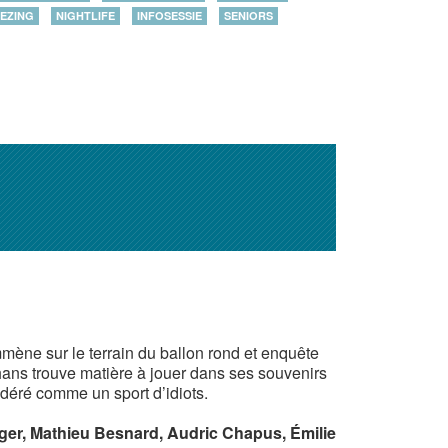
EZING
NIGHTLIFE
INFOSESSIE
SENIORS
mmène sur le terrain du ballon rond et enquête
ans trouve matière à jouer dans ses souvenirs
idéré comme un sport d’idiots.
rger, Mathieu Besnard, Audric Chapus, Émilie