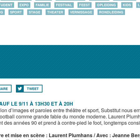
TUDENT
EXPO
FAMILIE
FESTIVAL
FEEST
OPLEIDING
KIDS
L
NG
SPORT
STAGE
THEATER
VERNISSAGE
RONDLEIDING
HARE
TWEET
AUF LE 9/11 À 13H30 ET À 20H
llon d’images et paroles entre théâtre et sport, Substitut nous e
 football comme grande fable du monde moderne. Laurent Plumh
nt des années 90 et prend à contre-pied le foot, longtemps cons
re et mise en scène : Laurent Plumhans / Avec : Jeanne Be