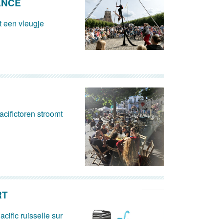
ANCE
 een vleugje
cifictoren stroomt
RT
acific ruisselle sur