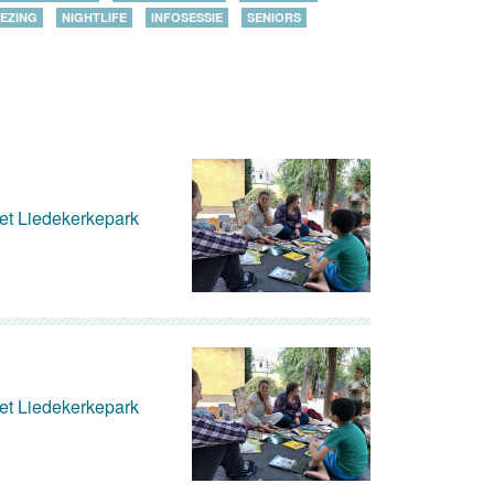
EZING
NIGHTLIFE
INFOSESSIE
SENIORS
het Liedekerkepark
het Liedekerkepark