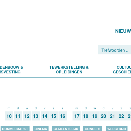
NIEU
DENBOUW &
TEWERKSTELLING &
CULTUU
ISVESTING
OPLEIDINGEN
GESCHIE
m
d
w
d
v
z
z
m
d
w
d
v
z
10
11
12
13
14
15
16
17
18
19
20
21
22
2
ROMMELMARKT
CINEMA
GEMEENTELIJK
CONCERT
WEDSTRIJD