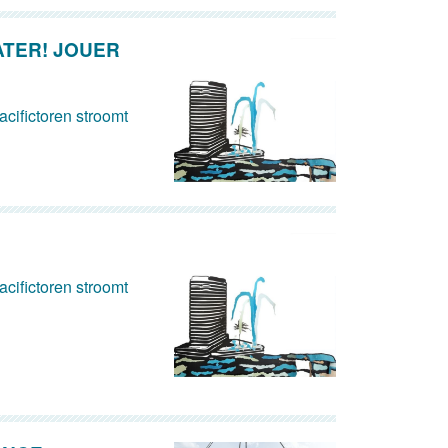
ATER! JOUER
cifictoren stroomt
cifictoren stroomt