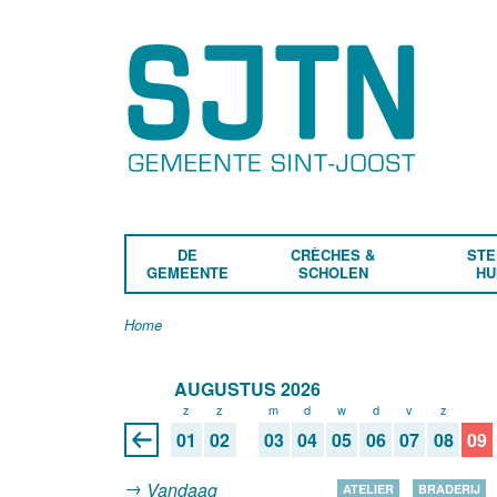
DE
CRÈCHES &
STE
GEMEENTE
SCHOLEN
HU
Home
AUGUSTUS 2026
z
z
m
d
w
d
v
z
z
01
02
03
04
05
06
07
08
09
Vandaag
ATELIER
BRADERIJ