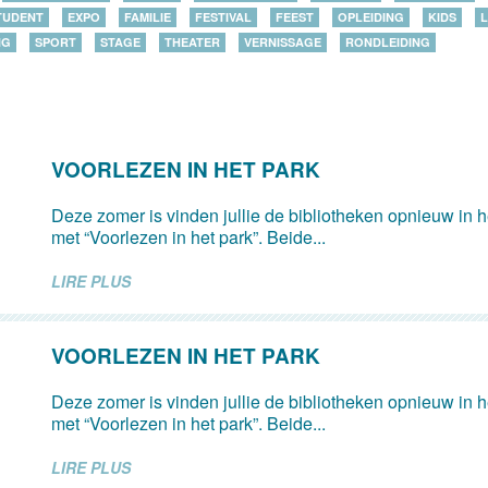
TUDENT
EXPO
FAMILIE
FESTIVAL
FEEST
OPLEIDING
KIDS
L
NG
SPORT
STAGE
THEATER
VERNISSAGE
RONDLEIDING
VOORLEZEN IN HET PARK
Deze zomer is vinden jullie de bibliotheken opnieuw in 
met “Voorlezen in het park”. Beide...
LIRE PLUS
VOORLEZEN IN HET PARK
Deze zomer is vinden jullie de bibliotheken opnieuw in 
met “Voorlezen in het park”. Beide...
LIRE PLUS