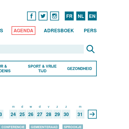
FR
NL
EN
WS
AGENDA
ADRESBOEK
PERS
R &
SPORT & VRIJE
GEZONDHEID
DENIS
TIJD
z
m
d
w
d
v
z
z
m
3
24
25
26
27
28
29
30
31
CONFERENCIE
GEMEENTERAAD
SPROOKJE