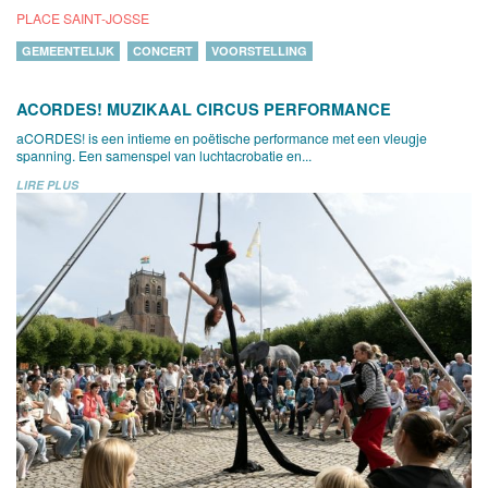
PLACE SAINT-JOSSE
GEMEENTELIJK
CONCERT
VOORSTELLING
ACORDES! MUZIKAAL CIRCUS PERFORMANCE
aCORDES! is een intieme en poëtische performance met een vleugje
spanning. Een samenspel van luchtacrobatie en...
LIRE PLUS