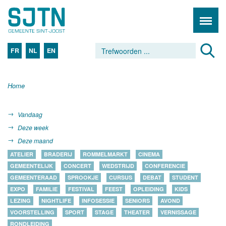
FR
NL
EN
Home
Vandaag
Deze week
Deze maand
ATELIER
BRADERIJ
ROMMELMARKT
CINEMA
GEMEENTELIJK
CONCERT
WEDSTRIJD
CONFERENCIE
GEMEENTERAAD
SPROOKJE
CURSUS
DEBAT
STUDENT
EXPO
FAMILIE
FESTIVAL
FEEST
OPLEIDING
KIDS
LEZING
NIGHTLIFE
INFOSESSIE
SENIORS
AVOND
VOORSTELLING
SPORT
STAGE
THEATER
VERNISSAGE
RONDLEIDING