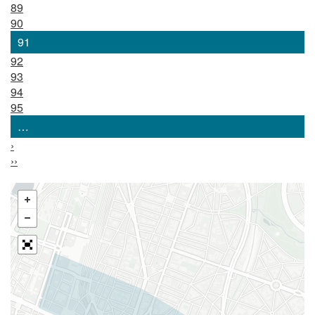
89
90
91
92
93
94
95
…
›
››