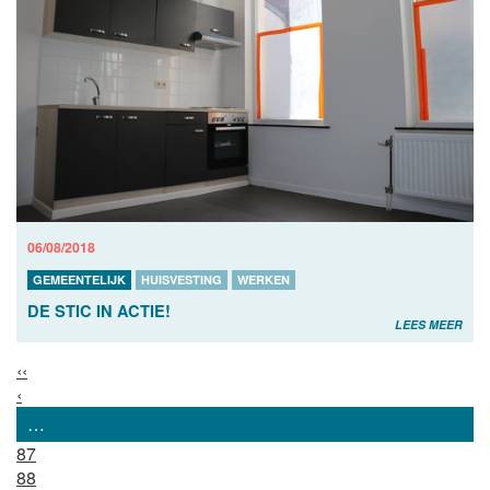
06/08/2018
GEMEENTELIJK
HUISVESTING
WERKEN
DE STIC IN ACTIE!
LEES MEER
‹‹
‹
…
87
88