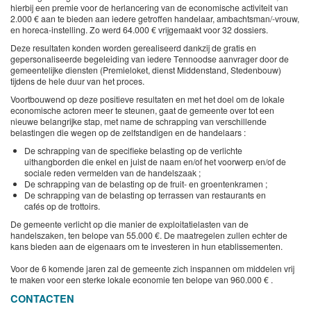
hierbij een premie voor de herlancering van de economische activiteit van
2.000 € aan te bieden aan iedere getroffen handelaar, ambachtsman/-vrouw,
en horeca-instelling. Zo werd 64.000 € vrijgemaakt voor 32 dossiers.
Deze resultaten konden worden gerealiseerd dankzij de gratis en
gepersonaliseerde begeleiding van iedere Tennoodse aanvrager door de
gemeentelijke diensten (Premieloket, dienst Middenstand, Stedenbouw)
tijdens de hele duur van het proces.
Voortbouwend op deze positieve resultaten en met het doel om de lokale
economische actoren meer te steunen, gaat de gemeente over tot een
nieuwe belangrijke stap, met name de schrapping van verschillende
belastingen die wegen op de zelfstandigen en de handelaars :
De schrapping van de specifieke belasting op de verlichte
uithangborden die enkel en juist de naam en/of het voorwerp en/of de
sociale reden vermelden van de handelszaak ;
De schrapping van de belasting op de fruit- en groentenkramen ;
De schrapping van de belasting op terrassen van restaurants en
cafés op de trottoirs.
De gemeente verlicht op die manier de exploitatielasten van de
handelszaken, ten belope van 55.000 €. De maatregelen zullen echter de
kans bieden aan de eigenaars om te investeren in hun etablissementen.
Voor de 6 komende jaren zal de gemeente zich inspannen om middelen vrij
te maken voor een sterke lokale economie ten belope van 960.000 € .
CONTACTEN