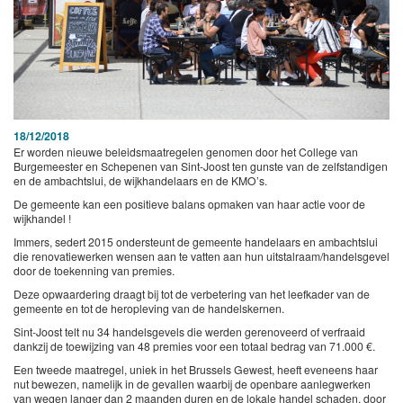
18/12/2018
Er worden nieuwe beleidsmaatregelen genomen door het College van
Burgemeester en Schepenen van Sint-Joost ten gunste van de zelfstandigen
en de ambachtslui, de wijkhandelaars en de KMO’s.
De gemeente kan een positieve balans opmaken van haar actie voor de
wijkhandel !
Immers, sedert 2015 ondersteunt de gemeente handelaars en ambachtslui
die renovatiewerken wensen aan te vatten aan hun uitstalraam/handelsgevel
door de toekenning van premies.
Deze opwaardering draagt bij tot de verbetering van het leefkader van de
gemeente en tot de heropleving van de handelskernen.
Sint-Joost telt nu 34 handelsgevels die werden gerenoveerd of verfraaid
dankzij de toewijzing van 48 premies voor een totaal bedrag van 71.000 €.
Een tweede maatregel, uniek in het Brussels Gewest, heeft eveneens haar
nut bewezen, namelijk in de gevallen waarbij de openbare aanlegwerken
van wegen langer dan 2 maanden duren en de lokale handel schaden, door