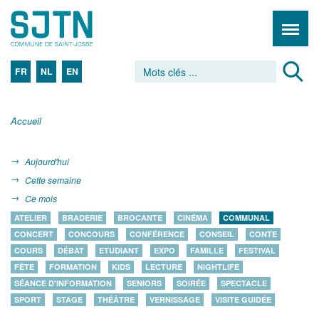
FR
NL
EN
Accueil
Aujourd'hui
Cette semaine
Ce mois
ATELIER
BRADERIE
BROCANTE
CINÉMA
COMMUNAL
CONCERT
CONCOURS
CONFÉRENCE
CONSEIL
CONTE
COURS
DÉBAT
ETUDIANT
EXPO
FAMILLE
FESTIVAL
FÊTE
FORMATION
KIDS
LECTURE
NIGHTLIFE
SÉANCE D'INFORMATION
SENIORS
SOIRÉE
SPECTACLE
SPORT
STAGE
THÉÂTRE
VERNISSAGE
VISITE GUIDÉE