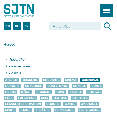
FR
NL
EN
Accueil
Aujourd'hui
Cette semaine
Ce mois
ATELIER
BRADERIE
BROCANTE
CINÉMA
COMMUNAL
CONCERT
CONCOURS
CONFÉRENCE
CONSEIL
CONTE
COURS
DÉBAT
ETUDIANT
EXPO
FAMILLE
FESTIVAL
FÊTE
FORMATION
KIDS
LECTURE
NIGHTLIFE
SÉANCE D'INFORMATION
SENIORS
SOIRÉE
SPECTACLE
SPORT
STAGE
THÉÂTRE
VERNISSAGE
VISITE GUIDÉE