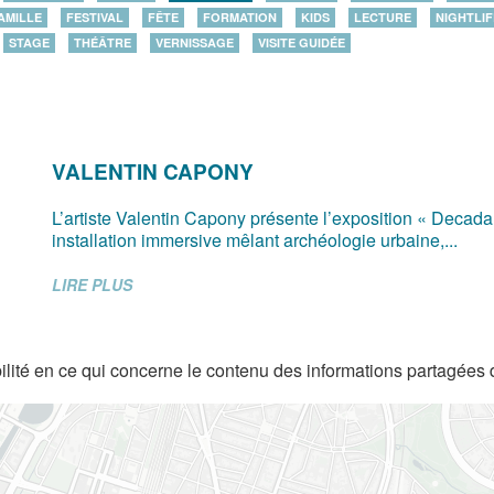
AMILLE
FESTIVAL
FÊTE
FORMATION
KIDS
LECTURE
NIGHTLIF
STAGE
THÉÂTRE
VERNISSAGE
VISITE GUIDÉE
VALENTIN CAPONY
L’artiste Valentin Capony présente l’exposition « Decad
installation immersive mêlant archéologie urbaine,...
LIRE PLUS
lité en ce qui concerne le contenu des informations partagées 