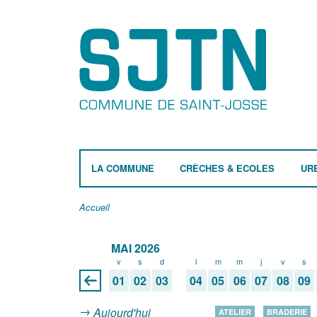
LA COMMUNE
CRÈCHES & ECOLES
UR
Accueil
MAI 2026
v
s
d
l
m
m
j
v
s
01
02
03
04
05
06
07
08
09
Aujourd'hui
ATELIER
BRADERIE