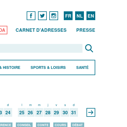
FR
NL
EN
DA
CARNET D'ADRESSES
PRESSE
& HISTOIRE
SPORTS & LOISIRS
SANTÉ
s
d
l
m
m
j
v
s
d
3
24
25
26
27
28
29
30
31
ÉRENCE
CONSEIL
CONTE
COURS
DÉBAT