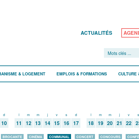
ACTUALITÉS
AGEN
BANISME & LOGEMENT
EMPLOIS & FORMATIONS
CULTURE 
d
l
m
m
j
v
s
d
l
m
m
j
v
10
11
12
13
14
15
16
17
18
19
20
21
22
2
BROCANTE
CINÉMA
COMMUNAL
CONCERT
CONCOURS
CONF