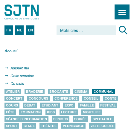
FR
NL
EN
Accueil
Aujourd'hui
Cette semaine
Ce mois
ATELIER
BRADERIE
BROCANTE
CINÉMA
COMMUNAL
CONCERT
CONCOURS
CONFÉRENCE
CONSEIL
CONTE
COURS
DÉBAT
ETUDIANT
EXPO
FAMILLE
FESTIVAL
FÊTE
FORMATION
KIDS
LECTURE
NIGHTLIFE
SÉANCE D'INFORMATION
SENIORS
SOIRÉE
SPECTACLE
SPORT
STAGE
THÉÂTRE
VERNISSAGE
VISITE GUIDÉE