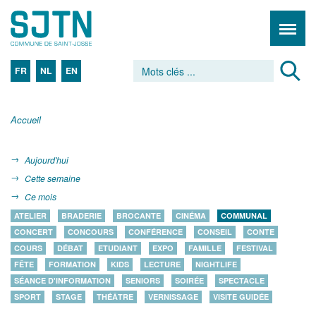
FR
NL
EN
Accueil
Aujourd'hui
Cette semaine
Ce mois
ATELIER
BRADERIE
BROCANTE
CINÉMA
COMMUNAL
CONCERT
CONCOURS
CONFÉRENCE
CONSEIL
CONTE
COURS
DÉBAT
ETUDIANT
EXPO
FAMILLE
FESTIVAL
FÊTE
FORMATION
KIDS
LECTURE
NIGHTLIFE
SÉANCE D'INFORMATION
SENIORS
SOIRÉE
SPECTACLE
SPORT
STAGE
THÉÂTRE
VERNISSAGE
VISITE GUIDÉE