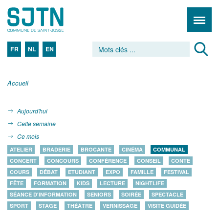
FR
NL
EN
Accueil
Aujourd'hui
Cette semaine
Ce mois
ATELIER
BRADERIE
BROCANTE
CINÉMA
COMMUNAL
CONCERT
CONCOURS
CONFÉRENCE
CONSEIL
CONTE
COURS
DÉBAT
ETUDIANT
EXPO
FAMILLE
FESTIVAL
FÊTE
FORMATION
KIDS
LECTURE
NIGHTLIFE
SÉANCE D'INFORMATION
SENIORS
SOIRÉE
SPECTACLE
SPORT
STAGE
THÉÂTRE
VERNISSAGE
VISITE GUIDÉE