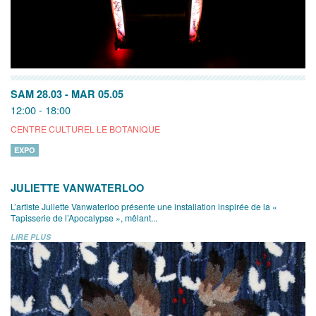
SAM 28.03
-
MAR 05.05
12:00 - 18:00
CENTRE CULTUREL LE BOTANIQUE
EXPO
JULIETTE VANWATERLOO
L’artiste Juliette Vanwaterloo présente une installation inspirée de la «
Tapisserie de l’Apocalypse », mêlant...
LIRE PLUS