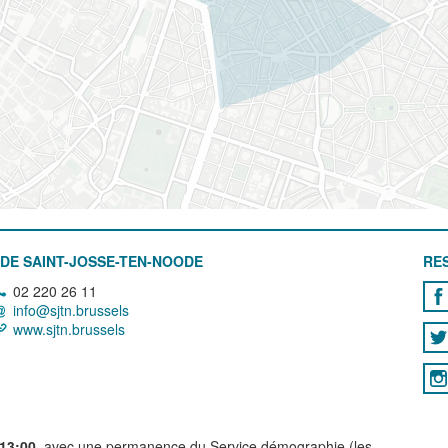
DE SAINT-JOSSE-TEN-NOODE
RE
02 220 26 11
info@sjtn.brussels
www.sjtn.brussels
 13:00
, avec une permanence du Service démographie (les