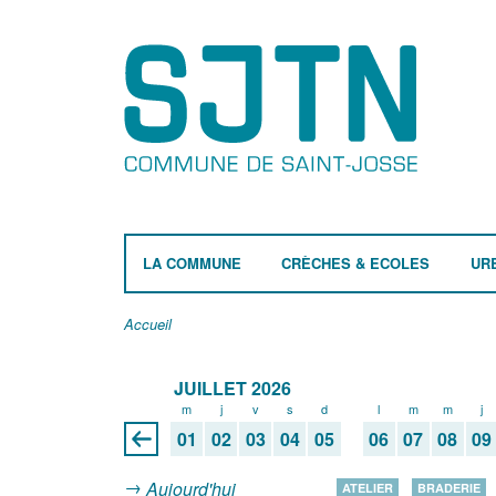
LA COMMUNE
CRÈCHES & ECOLES
UR
Accueil
JUILLET 2026
m
j
v
s
d
l
m
m
j
01
02
03
04
05
06
07
08
09
Aujourd'hui
ATELIER
BRADERIE