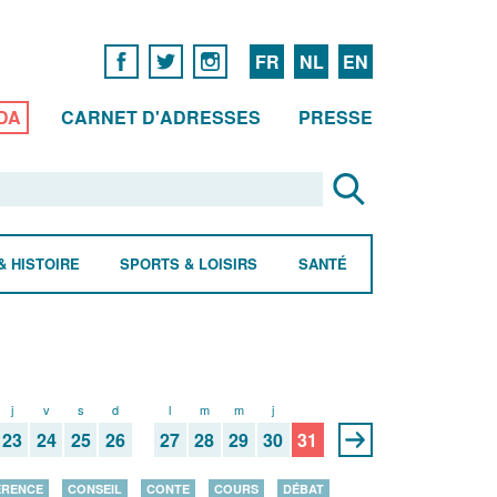
FR
NL
EN
DA
CARNET D'ADRESSES
PRESSE
& HISTOIRE
SPORTS & LOISIRS
SANTÉ
j
v
s
d
l
m
m
j
v
23
24
25
26
27
28
29
30
31
ÉRENCE
CONSEIL
CONTE
COURS
DÉBAT