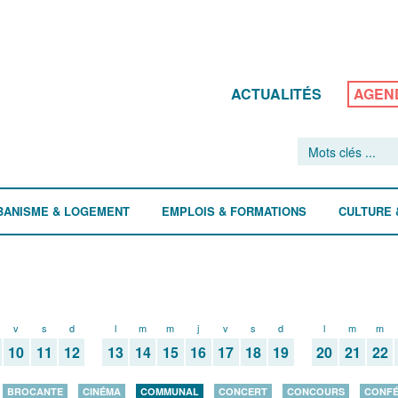
ACTUALITÉS
AGEN
BANISME & LOGEMENT
EMPLOIS & FORMATIONS
CULTURE 
v
s
d
l
m
m
j
v
s
d
l
m
m
10
11
12
13
14
15
16
17
18
19
20
21
22
BROCANTE
CINÉMA
COMMUNAL
CONCERT
CONCOURS
CONF