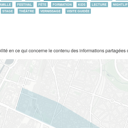
AMILLE
FESTIVAL
FÊTE
FORMATION
KIDS
LECTURE
NIGHTLIF
STAGE
THÉÂTRE
VERNISSAGE
VISITE GUIDÉE
lité en ce qui concerne le contenu des informations partagées 