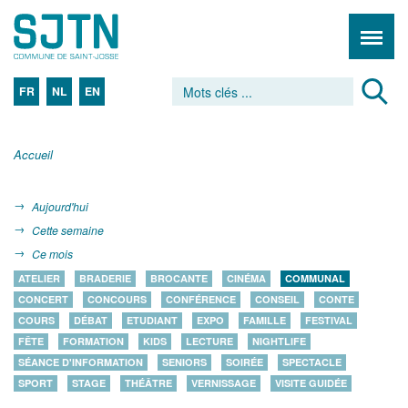
FR
NL
EN
Accueil
Aujourd'hui
Cette semaine
Ce mois
ATELIER
BRADERIE
BROCANTE
CINÉMA
COMMUNAL
CONCERT
CONCOURS
CONFÉRENCE
CONSEIL
CONTE
COURS
DÉBAT
ETUDIANT
EXPO
FAMILLE
FESTIVAL
FÊTE
FORMATION
KIDS
LECTURE
NIGHTLIFE
SÉANCE D'INFORMATION
SENIORS
SOIRÉE
SPECTACLE
SPORT
STAGE
THÉÂTRE
VERNISSAGE
VISITE GUIDÉE