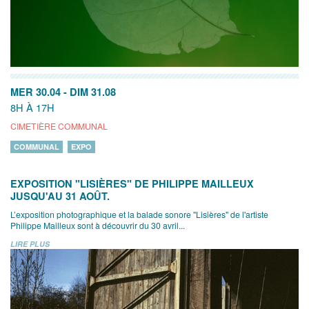
MER 30.04
-
DIM 31.08
8H À 17H
CIMETIÈRE COMMUNAL
COMMUNAL
EXPO
EXPOSITION "LISIÈRES" DE PHILIPPE MAILLEUX
JUSQU'AU 31 AOÛT.
L’exposition photographique et la balade sonore "Lisières" de l'artiste
Philippe Mailleux sont à découvrir du 30 avril...
LIRE PLUS