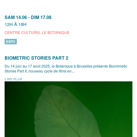
SAM 14.06
-
DIM 17.08
12H À 18H
CENTRE CULTUREL LE BOTANIQUE
EXPO
BIOMETRIC STORIES PART 2
Du 14 juin au 17 août 2025, le Botanique à Bruxelles présente Biomimetic
Stories Part II, nouveau cycle de films en...
LIRE PLUS