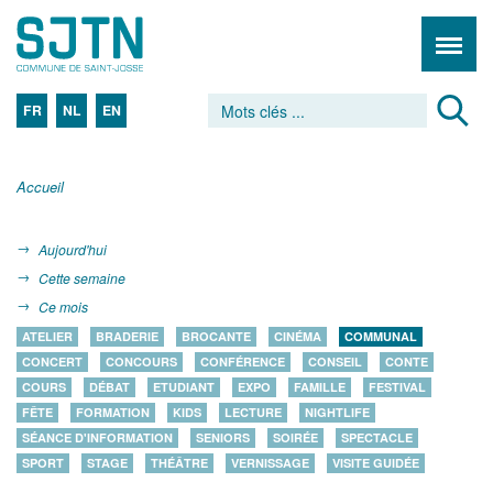
FR
NL
EN
Accueil
Aujourd'hui
Cette semaine
Ce mois
ATELIER
BRADERIE
BROCANTE
CINÉMA
COMMUNAL
CONCERT
CONCOURS
CONFÉRENCE
CONSEIL
CONTE
COURS
DÉBAT
ETUDIANT
EXPO
FAMILLE
FESTIVAL
FÊTE
FORMATION
KIDS
LECTURE
NIGHTLIFE
SÉANCE D'INFORMATION
SENIORS
SOIRÉE
SPECTACLE
SPORT
STAGE
THÉÂTRE
VERNISSAGE
VISITE GUIDÉE