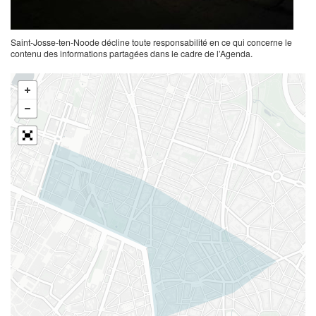
Saint-Josse-ten-Noode décline toute responsabilité en ce qui concerne le
contenu des informations partagées dans le cadre de l’Agenda.