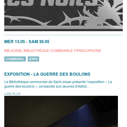
MER 13.05
-
SAM 30.05
BIB JOSSE, BIBLIOTHÈQUE COMMUNALE FRANCOPHONE
COMMUNAL
EXPO
EXPOSITION - LA GUERRE DES BOULONS
La Bibliothèque communale de Saint-Josse présente l’exposition « La
guerre des boulons », consacrée aux œuvres d’Astrid...
LIRE PLUS