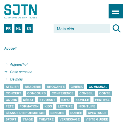
FR
NL
EN
Accueil
Aujourd'hui
Cette semaine
Ce mois
ATELIER
BRADERIE
BROCANTE
CINÉMA
COMMUNAL
CONCERT
CONCOURS
CONFÉRENCE
CONSEIL
CONTE
COURS
DÉBAT
ETUDIANT
EXPO
FAMILLE
FESTIVAL
FÊTE
FORMATION
KIDS
LECTURE
NIGHTLIFE
SÉANCE D'INFORMATION
SENIORS
SOIRÉE
SPECTACLE
SPORT
STAGE
THÉÂTRE
VERNISSAGE
VISITE GUIDÉE