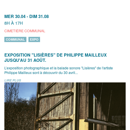
MER 30.04
-
DIM 31.08
8H À 17H
CIMETIÈRE COMMUNAL
COMMUNAL
EXPO
EXPOSITION "LISIÈRES" DE PHILIPPE MAILLEUX
JUSQU'AU 31 AOÛT.
L’exposition photographique et la balade sonore "Lisières" de l'artiste
Philippe Mailleux sont à découvrir du 30 avril...
LIRE PLUS