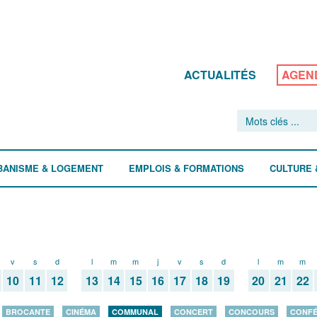
ACTUALITÉS
AGEN
BANISME & LOGEMENT
EMPLOIS & FORMATIONS
CULTURE 
v
s
d
l
m
m
j
v
s
d
l
m
m
10
11
12
13
14
15
16
17
18
19
20
21
22
BROCANTE
CINÉMA
COMMUNAL
CONCERT
CONCOURS
CONF