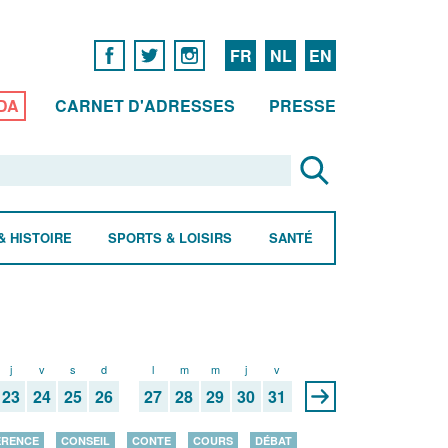
FR
NL
EN
DA
CARNET D'ADRESSES
PRESSE
& HISTOIRE
SPORTS & LOISIRS
SANTÉ
j
v
s
d
l
m
m
j
v
23
24
25
26
27
28
29
30
31
ÉRENCE
CONSEIL
CONTE
COURS
DÉBAT