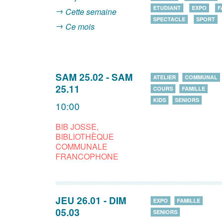
ETUDIANT
EXPO
F
Cette semaine
SPECTACLE
SPORT
Ce mois
SAM 25.02
-
SAM
ATELIER
COMMUNAL
25.11
COURS
FAMILLE
KIDS
SENIORS
10:00
BIB JOSSE,
BIBLIOTHÈQUE
COMMUNALE
FRANCOPHONE
JEU 26.01
-
DIM
EXPO
FAMILLE
05.03
SENIORS