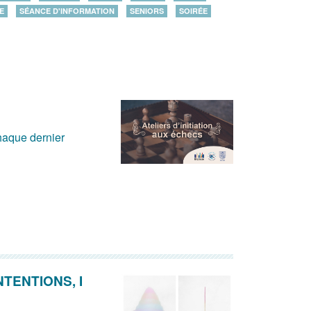
E
SÉANCE D'INFORMATION
SENIORS
SOIRÉE
chaque dernier
NTENTIONS, I