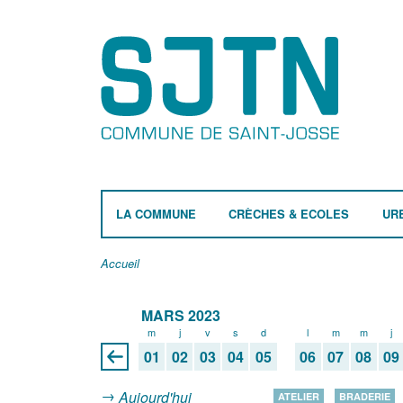
LA COMMUNE
CRÈCHES & ECOLES
UR
Accueil
MARS 2023
m
j
v
s
d
l
m
m
j
01
02
03
04
05
06
07
08
09
Aujourd'hui
ATELIER
BRADERIE