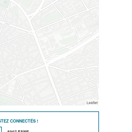
Leaflet
STEZ CONNECTÉS !
5907 FANS