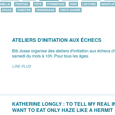
AMILLE
FESTIVAL
FÊTE
FORMATION
KIDS
LECTURE
NIGHTLIF
STAGE
THÉÂTRE
VERNISSAGE
VISITE GUIDÉE
ATELIERS D'INITIATION AUX ÉCHECS
Bib Josse organise des ateliers d'initiation aux échecs 
samedi du mois à 10h. Pour tous les âges.
LIRE PLUS
KATHERINE LONGLY : TO TELL MY REAL I
WANT TO EAT ONLY HAZE LIKE A HERMIT