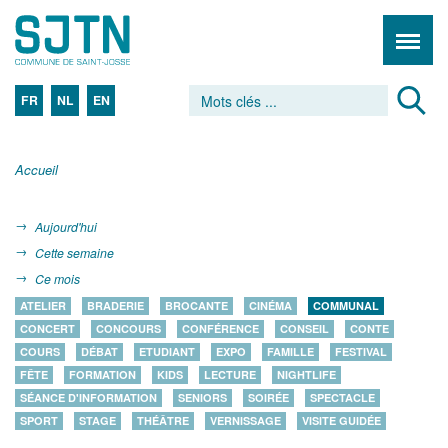
FR
NL
EN
Accueil
Aujourd'hui
Cette semaine
Ce mois
ATELIER
BRADERIE
BROCANTE
CINÉMA
COMMUNAL
CONCERT
CONCOURS
CONFÉRENCE
CONSEIL
CONTE
COURS
DÉBAT
ETUDIANT
EXPO
FAMILLE
FESTIVAL
FÊTE
FORMATION
KIDS
LECTURE
NIGHTLIFE
SÉANCE D'INFORMATION
SENIORS
SOIRÉE
SPECTACLE
SPORT
STAGE
THÉÂTRE
VERNISSAGE
VISITE GUIDÉE