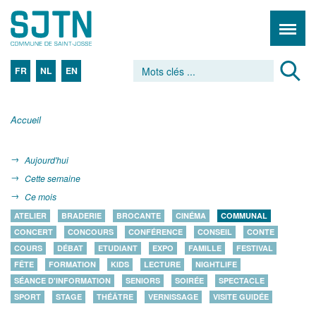
FR
NL
EN
Accueil
Aujourd'hui
Cette semaine
Ce mois
ATELIER
BRADERIE
BROCANTE
CINÉMA
COMMUNAL
CONCERT
CONCOURS
CONFÉRENCE
CONSEIL
CONTE
COURS
DÉBAT
ETUDIANT
EXPO
FAMILLE
FESTIVAL
FÊTE
FORMATION
KIDS
LECTURE
NIGHTLIFE
SÉANCE D'INFORMATION
SENIORS
SOIRÉE
SPECTACLE
SPORT
STAGE
THÉÂTRE
VERNISSAGE
VISITE GUIDÉE