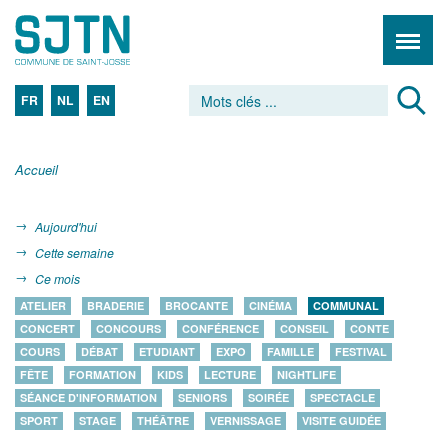
FR
NL
EN
Accueil
Aujourd'hui
Cette semaine
Ce mois
ATELIER
BRADERIE
BROCANTE
CINÉMA
COMMUNAL
CONCERT
CONCOURS
CONFÉRENCE
CONSEIL
CONTE
COURS
DÉBAT
ETUDIANT
EXPO
FAMILLE
FESTIVAL
FÊTE
FORMATION
KIDS
LECTURE
NIGHTLIFE
SÉANCE D'INFORMATION
SENIORS
SOIRÉE
SPECTACLE
SPORT
STAGE
THÉÂTRE
VERNISSAGE
VISITE GUIDÉE