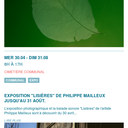
MER 30.04
-
DIM 31.08
8H À 17H
CIMETIÈRE COMMUNAL
COMMUNAL
EXPO
EXPOSITION "LISIÈRES" DE PHILIPPE MAILLEUX
JUSQU'AU 31 AOÛT.
L’exposition photographique et la balade sonore "Lisières" de l'artiste
Philippe Mailleux sont à découvrir du 30 avril...
LIRE PLUS