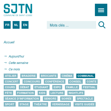
FR
NL
EN
Accueil
Aujourd'hui
Cette semaine
Ce mois
ATELIER
BRADERIE
BROCANTE
CINÉMA
COMMUNAL
CONCERT
CONCOURS
CONFÉRENCE
CONSEIL
CONTE
COURS
DÉBAT
ETUDIANT
EXPO
FAMILLE
FESTIVAL
FÊTE
FORMATION
KIDS
LECTURE
NIGHTLIFE
SÉANCE D'INFORMATION
SENIORS
SOIRÉE
SPECTACLE
SPORT
STAGE
THÉÂTRE
VERNISSAGE
VISITE GUIDÉE