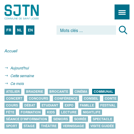
FR
NL
EN
Accueil
Aujourd'hui
Cette semaine
Ce mois
ATELIER
BRADERIE
BROCANTE
CINÉMA
COMMUNAL
CONCERT
CONCOURS
CONFÉRENCE
CONSEIL
CONTE
COURS
DÉBAT
ETUDIANT
EXPO
FAMILLE
FESTIVAL
FÊTE
FORMATION
KIDS
LECTURE
NIGHTLIFE
SÉANCE D'INFORMATION
SENIORS
SOIRÉE
SPECTACLE
SPORT
STAGE
THÉÂTRE
VERNISSAGE
VISITE GUIDÉE