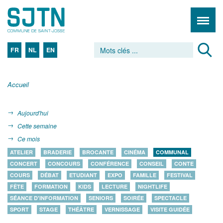
FR
NL
EN
Accueil
Aujourd'hui
Cette semaine
Ce mois
ATELIER
BRADERIE
BROCANTE
CINÉMA
COMMUNAL
CONCERT
CONCOURS
CONFÉRENCE
CONSEIL
CONTE
COURS
DÉBAT
ETUDIANT
EXPO
FAMILLE
FESTIVAL
FÊTE
FORMATION
KIDS
LECTURE
NIGHTLIFE
SÉANCE D'INFORMATION
SENIORS
SOIRÉE
SPECTACLE
SPORT
STAGE
THÉÂTRE
VERNISSAGE
VISITE GUIDÉE