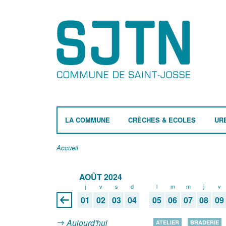
LA COMMUNE
CRÈCHES & ECOLES
UR
Accueil
AOÛT 2024
j
v
s
d
l
m
m
j
v
01
02
03
04
05
06
07
08
09
Aujourd'hui
ATELIER
BRADERIE