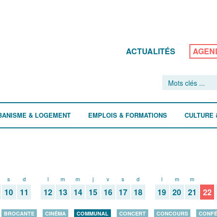
ACTUALITÉS
AGEN
BANISME & LOGEMENT
EMPLOIS & FORMATIONS
CULTURE 
s
d
l
m
m
j
v
s
d
l
m
m
j
10
11
12
13
14
15
16
17
18
19
20
21
22
BROCANTE
CINÉMA
COMMUNAL
CONCERT
CONCOURS
CONF