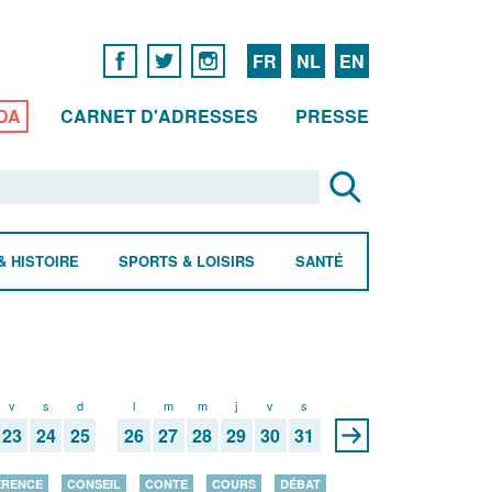
FR
NL
EN
DA
CARNET D'ADRESSES
PRESSE
& HISTOIRE
SPORTS & LOISIRS
SANTÉ
v
s
d
l
m
m
j
v
s
23
24
25
26
27
28
29
30
31
ÉRENCE
CONSEIL
CONTE
COURS
DÉBAT