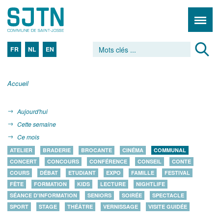
FR
NL
EN
Accueil
Aujourd'hui
Cette semaine
Ce mois
ATELIER
BRADERIE
BROCANTE
CINÉMA
COMMUNAL
CONCERT
CONCOURS
CONFÉRENCE
CONSEIL
CONTE
COURS
DÉBAT
ETUDIANT
EXPO
FAMILLE
FESTIVAL
FÊTE
FORMATION
KIDS
LECTURE
NIGHTLIFE
SÉANCE D'INFORMATION
SENIORS
SOIRÉE
SPECTACLE
SPORT
STAGE
THÉÂTRE
VERNISSAGE
VISITE GUIDÉE