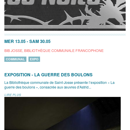
MER 13.05
-
SAM 30.05
BIB JOSSE, BIBLIOTHÈQUE COMMUNALE FRANCOPHONE
COMMUNAL
EXPO
EXPOSITION - LA GUERRE DES BOULONS
La Bibliothèque communale de Saint-Josse présente l’exposition « La
guerre des boulons », consacrée aux œuvres d’Astrid...
LIRE PLUS