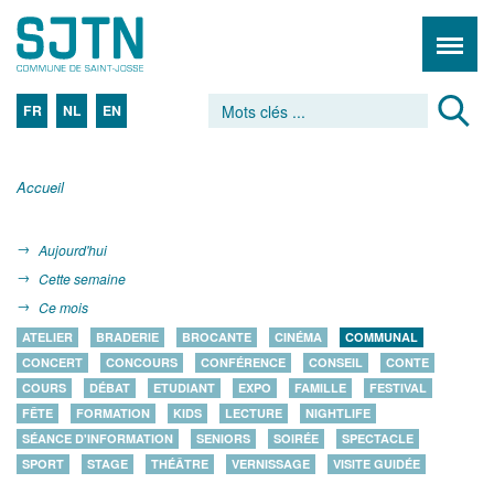
FR
NL
EN
Accueil
Aujourd'hui
Cette semaine
Ce mois
ATELIER
BRADERIE
BROCANTE
CINÉMA
COMMUNAL
CONCERT
CONCOURS
CONFÉRENCE
CONSEIL
CONTE
COURS
DÉBAT
ETUDIANT
EXPO
FAMILLE
FESTIVAL
FÊTE
FORMATION
KIDS
LECTURE
NIGHTLIFE
SÉANCE D'INFORMATION
SENIORS
SOIRÉE
SPECTACLE
SPORT
STAGE
THÉÂTRE
VERNISSAGE
VISITE GUIDÉE