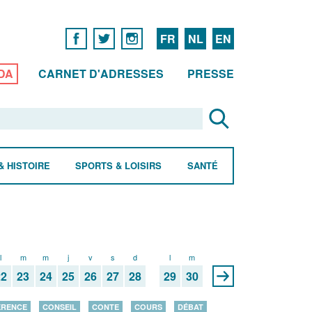
FR
NL
EN
DA
CARNET D'ADRESSES
PRESSE
& HISTOIRE
SPORTS & LOISIRS
SANTÉ
l
m
m
j
v
s
d
l
m
22
23
24
25
26
27
28
29
30
ÉRENCE
CONSEIL
CONTE
COURS
DÉBAT