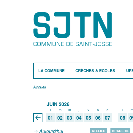
LA COMMUNE
CRÈCHES & ECOLES
UR
Accueil
JUIN 2026
l
m
m
j
v
s
d
l
01
02
03
04
05
06
07
08
0
Aujourd'hui
ATELIER
BRADERIE