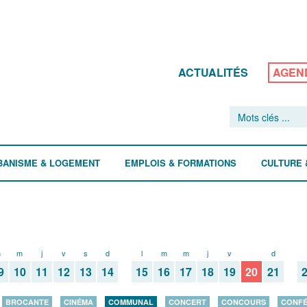
ACTUALITÉS
AGEN
BANISME & LOGEMENT
EMPLOIS & FORMATIONS
CULTURE 
m
m
j
v
s
d
l
m
m
j
v
s
d
9
10
11
12
13
14
15
16
17
18
19
20
21
BROCANTE
CINÉMA
COMMUNAL
CONCERT
CONCOURS
CONF