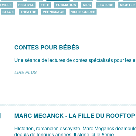
AMILLE
FESTIVAL
FÊTE
FORMATION
KIDS
LECTURE
NIGHTLIF
STAGE
THÉÂTRE
VERNISSAGE
VISITE GUIDÉE
CONTES POUR BÉBÉS
Une séance de lectures de contes spécialisés pour les e
LIRE PLUS
MARC MEGANCK - LA FILLE DU ROOFTOP
Historien, romancier, essayiste, Marc Meganck déambul
depuis de longues années. Il signe ici la 5ème...